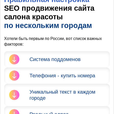
SEO продвижения сайта
салона красоты
по нескольким городам
Хотели быть первым по России, вот список важных
факторов:
Система поддоменов
Яндекс и Google запрещают
Телефония - купить номера
продвижение сайта в
нескольких городах. Вы не
Очень Важно
должны мешать тем, кто
Уникальный текст в каждом
присутствовать в городе при
территориально находится в
городе
добавлении его в
данных городах.
Вебмастер, его проверит
Итог: сделайте систему
специалист из Яндекс.
Очень Важно сделать