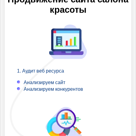
по которым Вы не
красоты
продвигаетесь.
Аудит веб ресурса
Анализируем сайт
Анализируем конкурентов