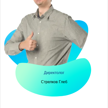
Директолог
Стрелков Глеб