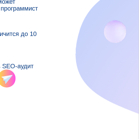
может
 программист
ичится до 10
ь SEO-аудит