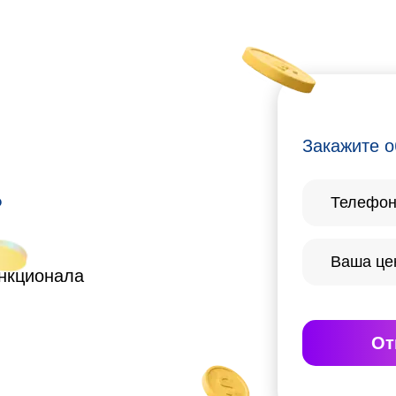
Закажите о
?
ункционала
От