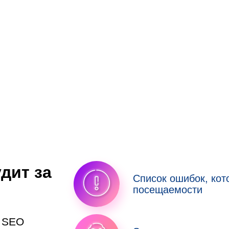
дит за
Список ошибок, ко
посещаемости
у SEO