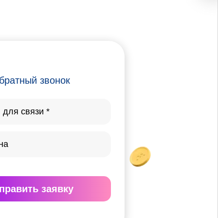
братный звонок
править
заявку