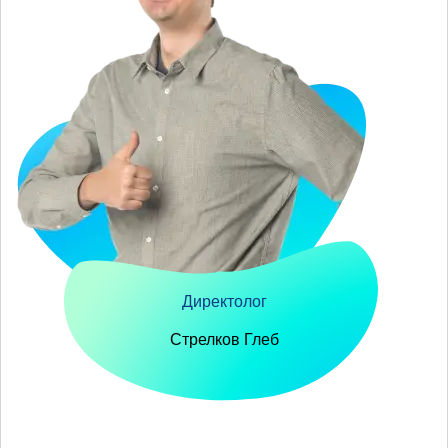
Директолог
Стрелков Глеб