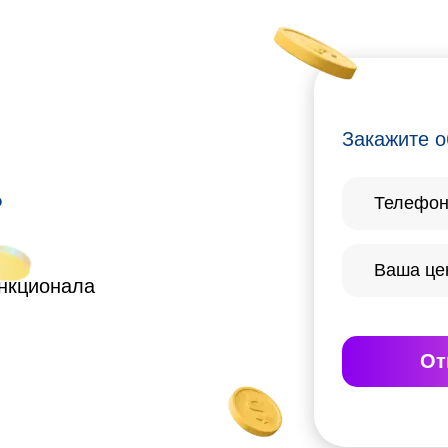
Закажите о
?
ункционала
От