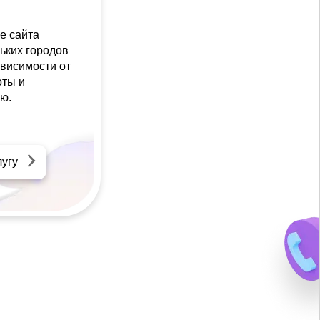
е сайта
ьких городов
ависимости от
оты и
ю.
лугу