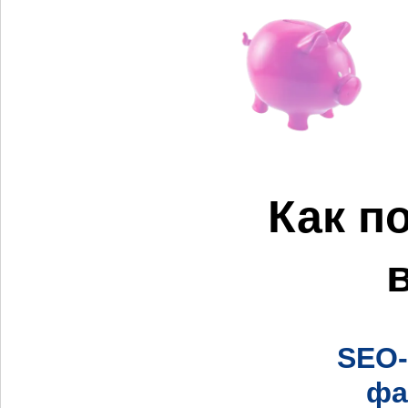
Как п
SEO-
фа