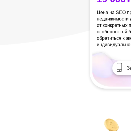
₽
Цена на SEO п
недвижимости д
от конкретных 
особенностей б
обратиться к э
индивидуально
З