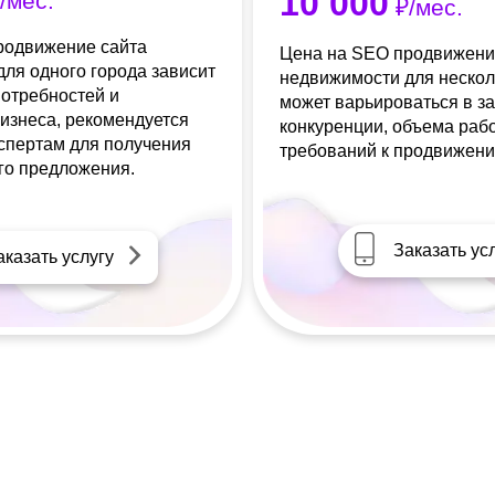
10 000
/мес.
₽/мес.
родвижение сайта
Цена на SEO продвижени
ля одного города зависит
недвижимости для нескол
потребностей и
может варьироваться в з
изнеса, рекомендуется
конкуренции, объема раб
кспертам для получения
требований к продвижени
го предложения.
Заказать ус
аказать услугу