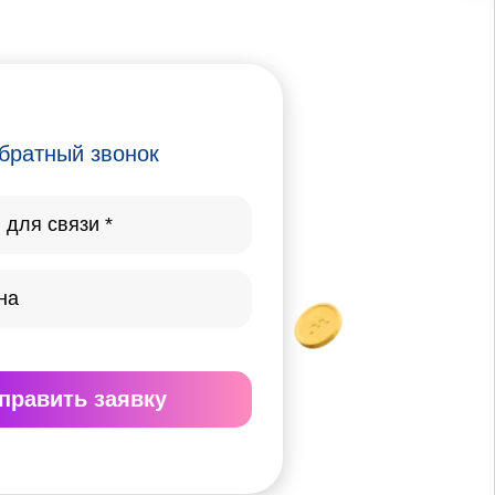
братный звонок
править
заявку