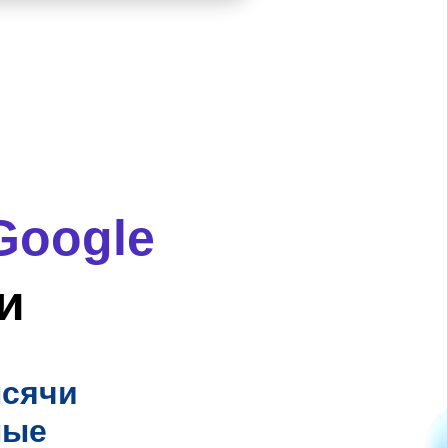
Google
и
ысячи
ные