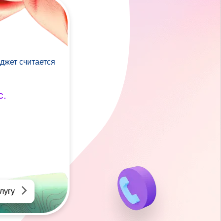
джет считается
с.
лугу