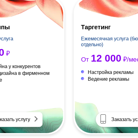
ппы
Таргетинг
услуга
Ежемесячная услуга (бю
отдельно)
0
₽
12 000
От
₽/ме
йна у конкурентов
Настройка рекламы
дизайна в фирменном
Ведение рекламы
е
казать услугу
Заказать ус