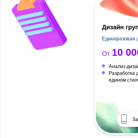
Дизайн гру
Единоразовая 
10 00
От
Анализ диза
Разработка 
едином стил
За