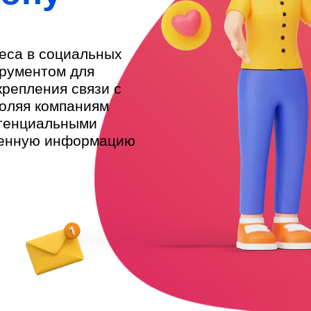
еса в социальных
трументом для
крепления связи с
оляя компаниям
отенциальными
 ценную информацию