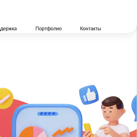
держка
Портфолио
Контакты