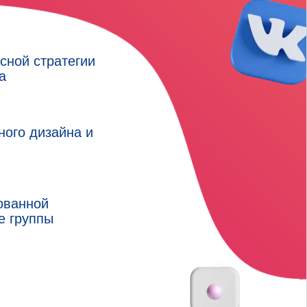
сной стратегии
а
ного дизайна и
ованной
е группы