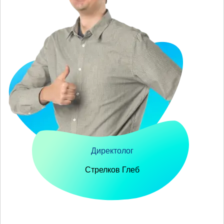
Директолог
Стрелков Глеб