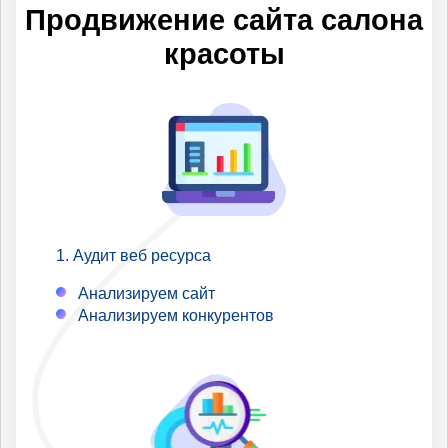
первые позиции в регионах
Продвижение сайта салона
по которым Вы не
красоты
продвигаетесь.
Аудит веб ресурса
Анализируем сайт
Анализируем конкурентов