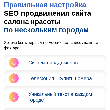
Правильная настройка
SEO продвижения сайта
салона красоты
по нескольким городам
Хотели быть первым по России, вот список важных
факторов:
Система поддоменов
Яндекс и Google запрещают
Телефония - купить номера
продвижение сайта в
нескольких городах. Вы не
Очень Важно
должны мешать тем, кто
Уникальный текст в каждом
присутствовать в городе при
территориально находится в
городе
добавлении его в
данных городах.
Вебмастер, его проверит