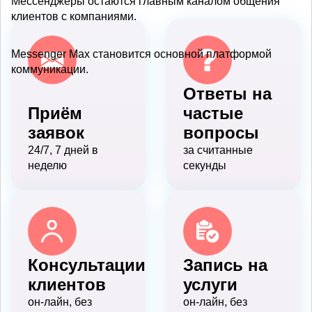
Мессенджеры остаются главным каналом общения
клиентов с компаниями.
Messenger Max становится основной платформой
коммуникации.
Ответы на
Приём
частые
заявок
вопросы
24/7, 7 дней в
за считанные
неделю
секунды
Консультации
Запись на
клиентов
услуги
он-лайн, без
он-лайн, без