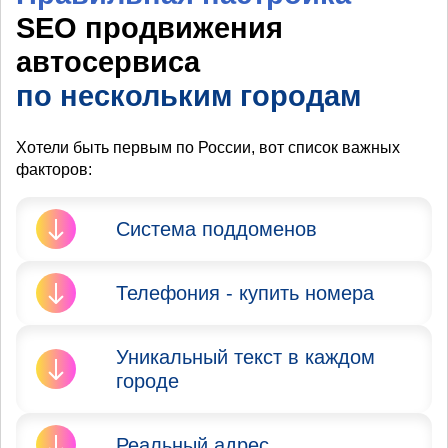
SEO продвижения
автосервиса
по нескольким городам
Хотели быть первым по России, вот список важных
факторов:
Система поддоменов
Яндекс и Google запрещают
Телефония - купить номера
продвижение сайта в
нескольких городах. Вы не
Очень Важно
должны мешать тем, кто
Уникальный текст в каждом
присутствовать в городе при
территориально находится в
городе
добавлении его в
данных городах.
Вебмастер, его проверит
Итог: сделайте систему
специалист из Яндекс.
Очень Важно сделать
Реальный адрес