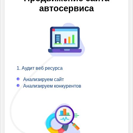
по которым Вы не
автосервиса
продвигаетесь.
Аудит веб ресурса
Анализируем сайт
Анализируем конкурентов