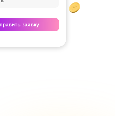
править
заявку