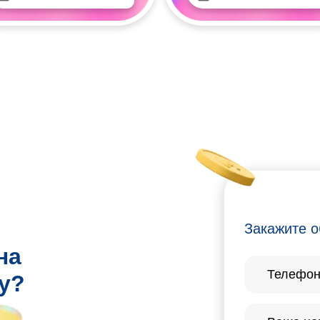
Закажите о
на
у?