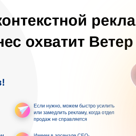
онтекстной рекл
нес охватит
Ветер
!
Если нужно,
можем быстро усилить
или замедлить рекламу, когда отдел
продаж не справляется
ем
Имеем в арсенале
СЕО-