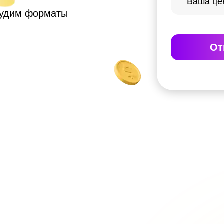
судим форматы
От