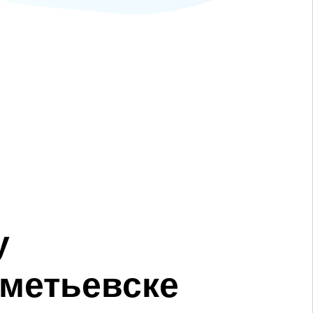
у
ьметьевске