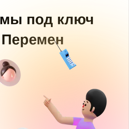
амы под ключ
 Перемен