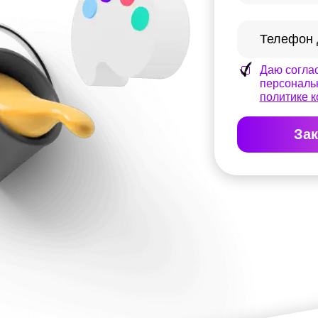
Даю соглас
персональ
политике 
Зак