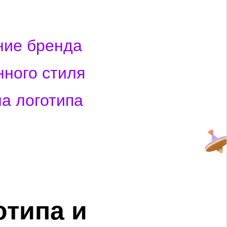
ние бренда
ного стиля
а логотипа
отипа и