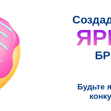
Созда
ЯР
БР
Будьте 
конк