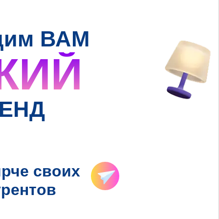
дим ВАМ
КИЙ
ЕНД
ярче своих
урентов