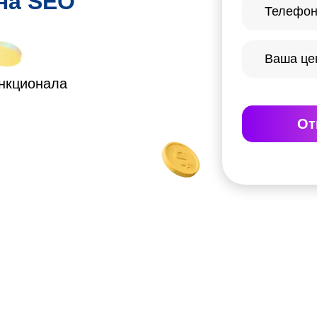
 на SEO
ункционала
От