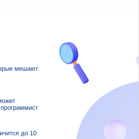
торые мешают
может
 программист
ичится до 10