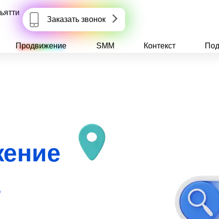
ьятти
Заказать звонок
Продвижение
SMM
Контекст
Под
жение
в