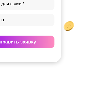
править
заявку