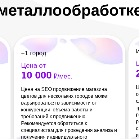
металлообработк
+1 город
Цена от
10 000
₽/мес.
Ц
Цена на SEO продвижение магазина
о
цветов для нескольких городов может
с
варьироваться в зависимости от
т
конкуренции, объема работы и
р
требований к продвижению.
р
Рекомендуется обратиться к
с
специалистам для проведения анализа и
и
получения индивидуального