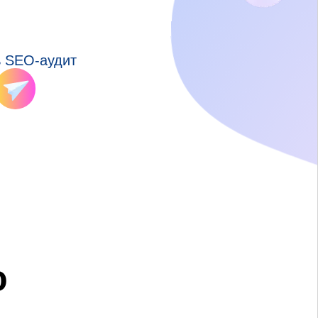
ь SEO-аудит
ю