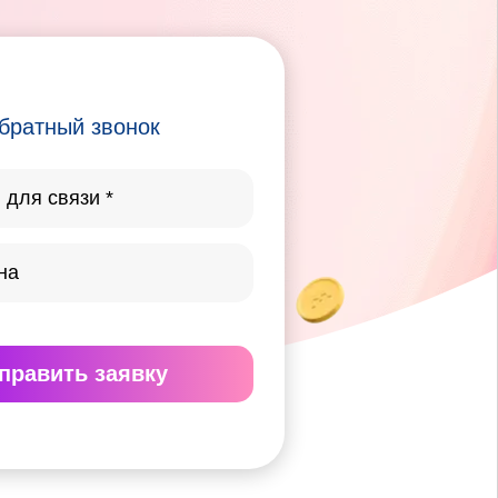
братный звонок
править
заявку