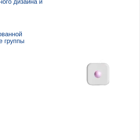
ного дизайна и
ованной
е группы