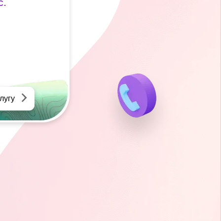
с.
лугу