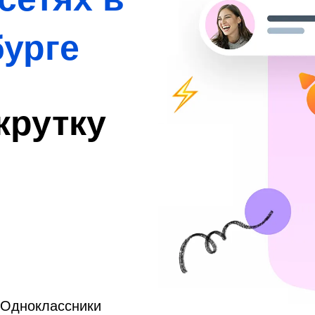
бурге
крутку
, Одноклассники