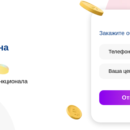
Закажите о
на
ункционала
От