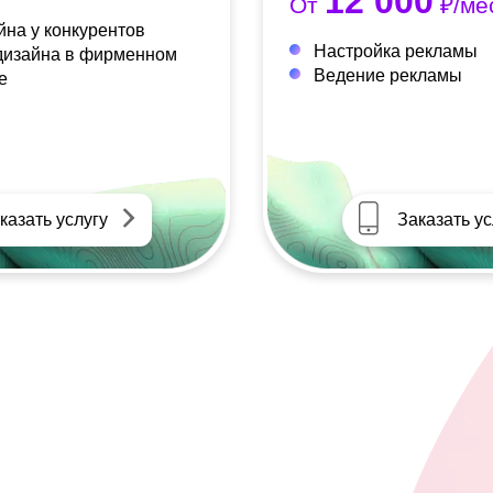
12 000
От
₽/ме
йна у конкурентов
Настройка рекламы
дизайна в фирменном
Ведение рекламы
е
казать услугу
Заказать ус