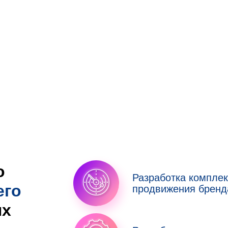
о
Разработка комплек
его
продвижения бренд
ых