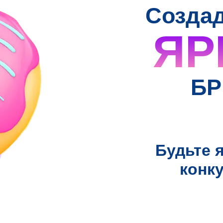
Созда
ЯР
БР
Будьте 
конк