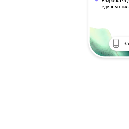
Разработка 
едином стил
За