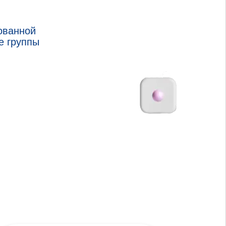
ованной
е группы