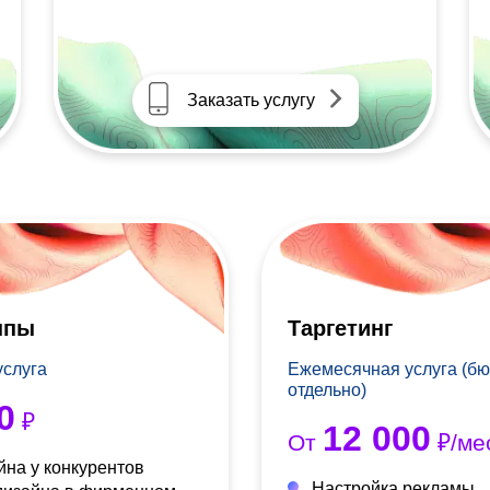
Заказать услугу
ппы
Таргетинг
услуга
Ежемесячная услуга (бю
отдельно)
0
₽
12 000
От
₽/ме
йна у конкурентов
Настройка рекламы