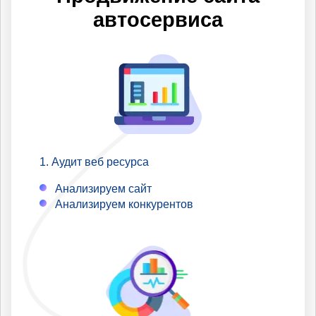
по которым Вы не
автосервиса
продвигаетесь.
Аудит веб ресурса
Анализируем сайт
Анализируем конкурентов