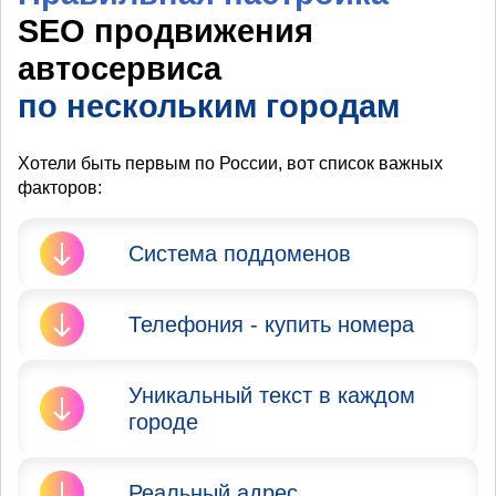
SEO продвижения
автосервиса
по нескольким городам
Хотели быть первым по России, вот список важных
факторов:
Система поддоменов
Яндекс и Google запрещают
Телефония - купить номера
продвижение сайта в
нескольких городах. Вы не
Очень Важно
должны мешать тем, кто
Уникальный текст в каждом
присутствовать в городе при
территориально находится в
городе
добавлении его в
данных городах.
Вебмастер, его проверит
Итог: сделайте систему
специалист из Яндекс.
Очень Важно сделать
Реальный адрес