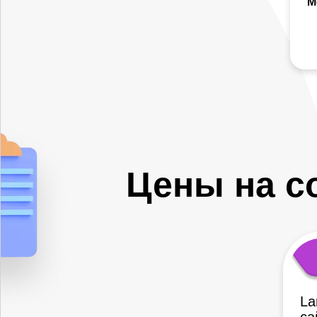
М
Цены на с
La