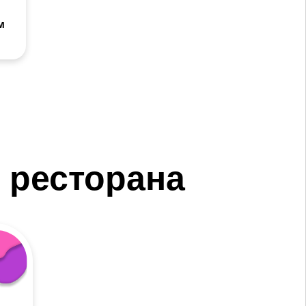
м
 ресторана