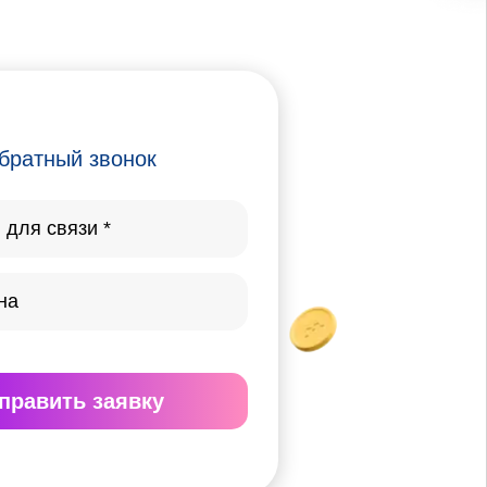
братный звонок
править
заявку