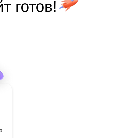
йт готов!
а