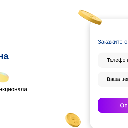
Закажите о
на
ункционала
От