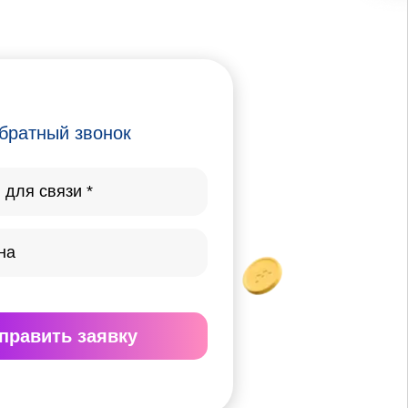
братный звонок
править
заявку