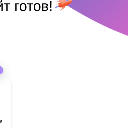
йт готов!
а