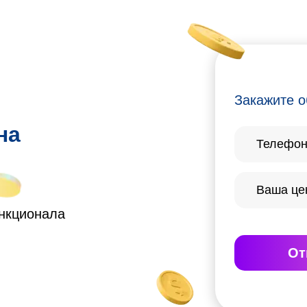
Закажите о
на
ункционала
От