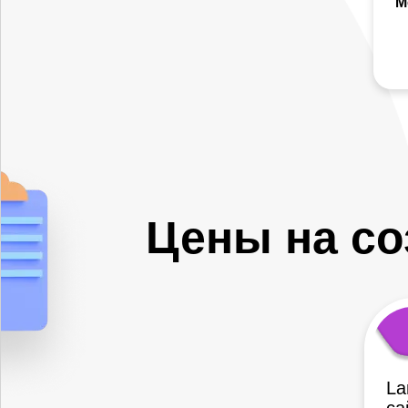
М
Цены на со
La