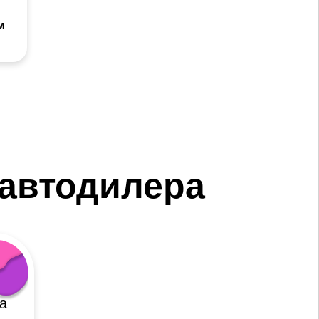
м
 автодилера
а