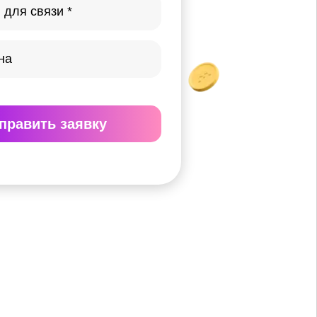
править
заявку