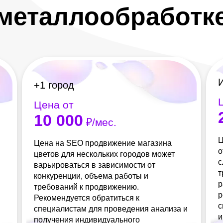
металлообработк
+1 город
Цена от
10 000
₽/мес.
Ц
Цена на SEO продвижение магазина
о
цветов для нескольких городов может
с
варьироваться в зависимости от
т
конкуренции, объема работы и
р
требований к продвижению.
р
Рекомендуется обратиться к
с
специалистам для проведения анализа и
и
получения индивидуального