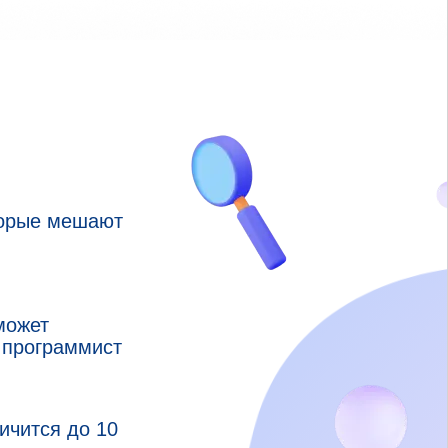
торые мешают
может
 программист
ичится до 10