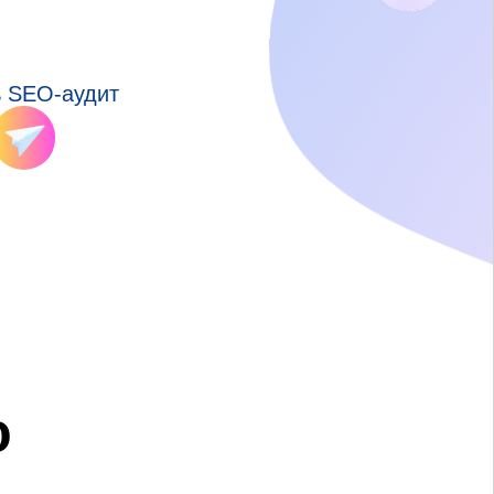
ь SEO-аудит
ю