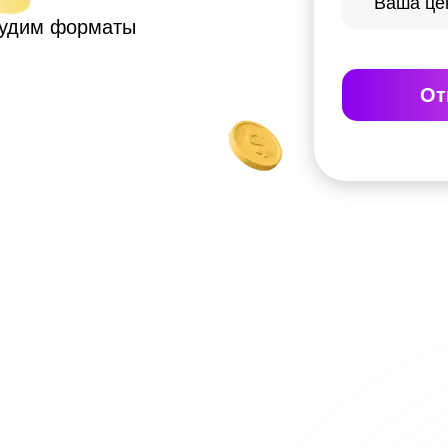
судим форматы
От