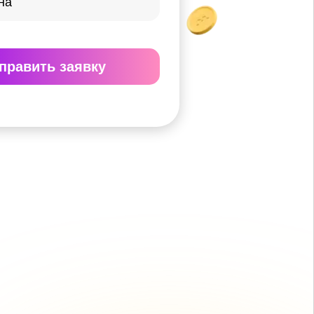
править
заявку