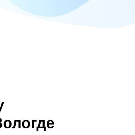
у
Вологде