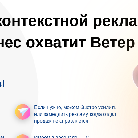
онтекстной рекл
нес охватит
Ветер
!
Если нужно,
можем быстро усилить
или замедлить рекламу, когда отдел
продаж не справляется
ем
Имеем в арсенале
СЕО-