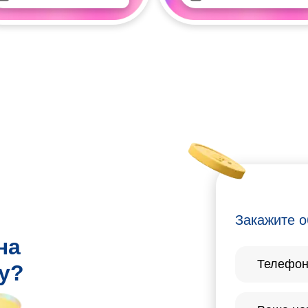
Закажите о
на
у?