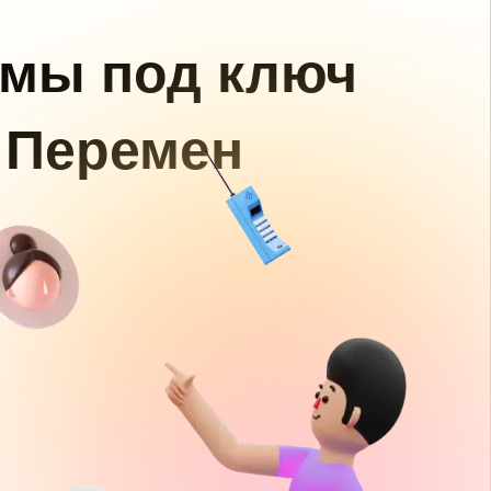
амы под ключ
 Перемен