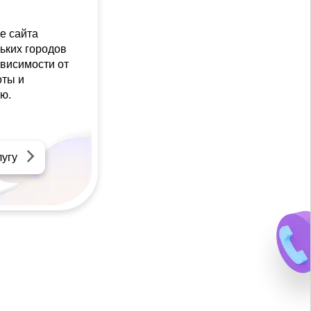
е сайта
ьких городов
ависимости от
оты и
ю.
лугу