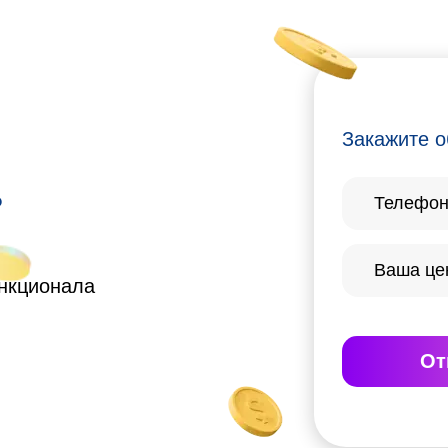
Закажите о
?
ункционала
От