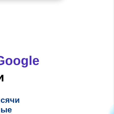
Google
и
ысячи
ные