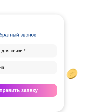
братный звонок
править
заявку