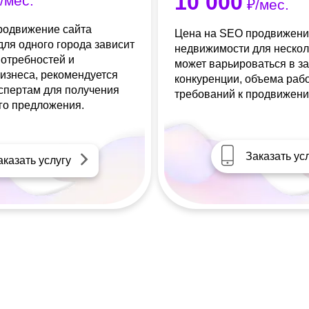
10 000
/мес.
₽/мес.
родвижение сайта
Цена на SEO продвижени
ля одного города зависит
недвижимости для нескол
потребностей и
может варьироваться в з
изнеса, рекомендуется
конкуренции, объема раб
кспертам для получения
требований к продвижени
го предложения.
Заказать ус
аказать услугу