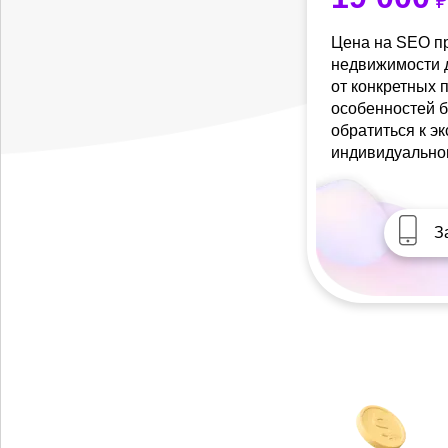
₽
Цена на SEO п
недвижимости д
от конкретных 
особенностей б
обратиться к э
индивидуально
З