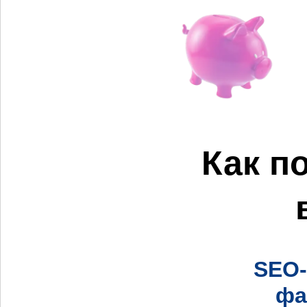
Как п
SEO-
фа