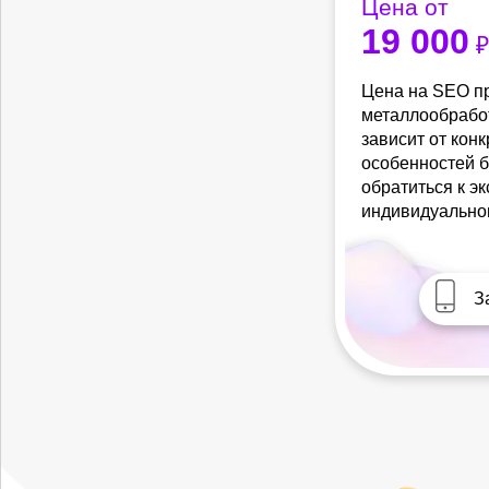
Цена от
19 000
₽
Цена на SEO п
металлообработ
зависит от кон
особенностей б
обратиться к э
индивидуально
З