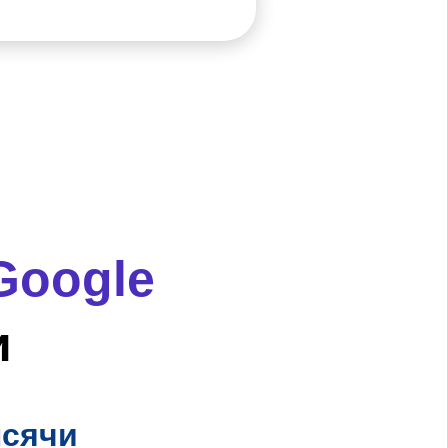
Google
и
ысячи