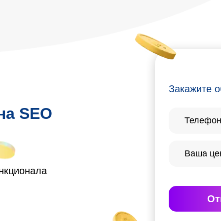
Закажите о
 на SEO
ункционала
От