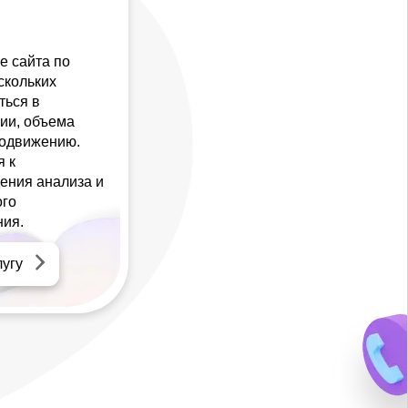
е сайта по
скольких
ться в
ции, объема
родвижению.
я к
ения анализа и
ого
ния.
лугу