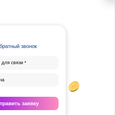
братный звонок
править
заявку