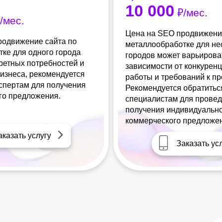
10 000
₽/мес.
/мес.
Цена на SEO продвижени
родвижение сайта по
металлообработке для не
ке для одного города
городов может варьирова
кретных потребностей и
зависимости от конкурен
изнеса, рекомендуется
работы и требований к п
кспертам для получения
Рекомендуется обратитьс
го предложения.
специалистам для провед
получения индивидуальн
коммерческого предложе
аказать услугу
Заказать ус