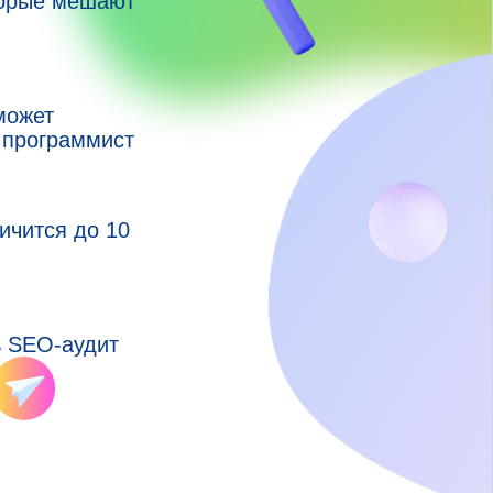
торые мешают
может
 программист
ичится до 10
ь SEO-аудит