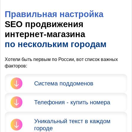
Правильная настройка
SEO продвижения
интернет-магазина
по нескольким городам
Хотели быть первым по России, вот список важных
факторов:
Система поддоменов
Яндекс и Google запрещают
Телефония - купить номера
продвижение сайта в
нескольких городах. Вы не
Очень Важно
должны мешать тем, кто
Уникальный текст в каждом
присутствовать в городе при
территориально находится в
городе