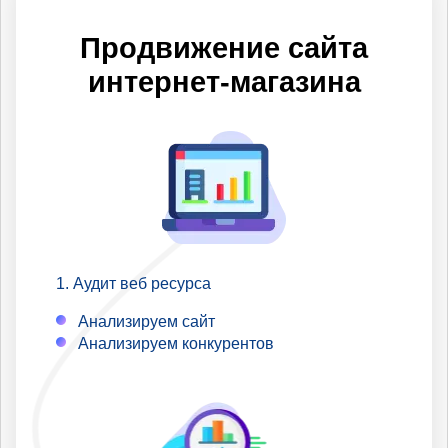
Вашего бюджета и задач.
Вам преимущество и
первые позиции в регионах
Продвижение сайта
по которым Вы не
интернет-магазина
продвигаетесь.
Аудит веб ресурса
Анализируем сайт
Анализируем конкурентов