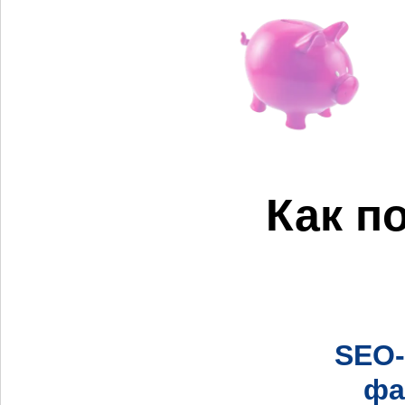
Как п
SEO-
фа