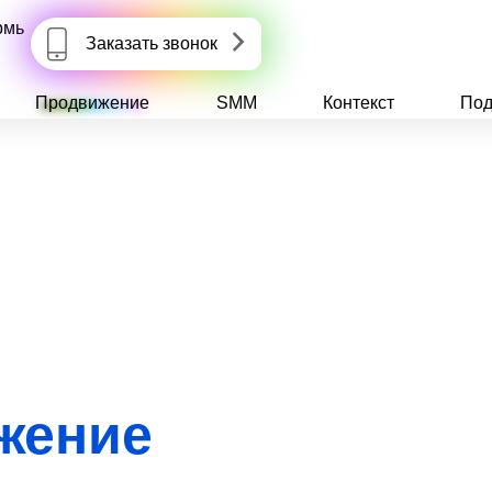
рмь
Заказать звонок
Продвижение
SMM
Контекст
Под
жение