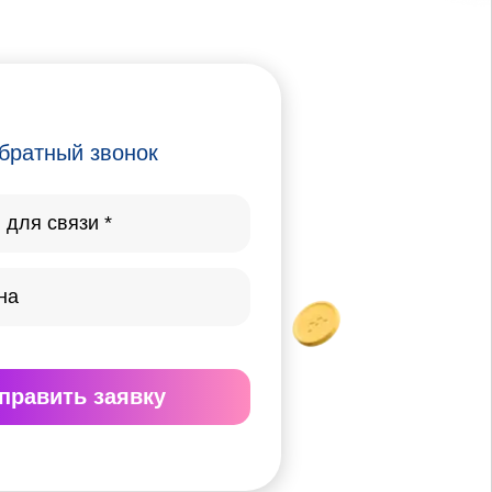
братный звонок
править
заявку