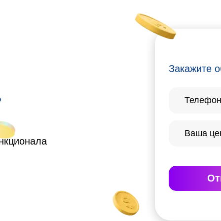
Закажите о
?
ункционала
От