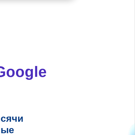
Google
ысячи
ные