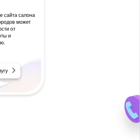
е сайта салона
городов может
ости от
оты и
ю.
лугу