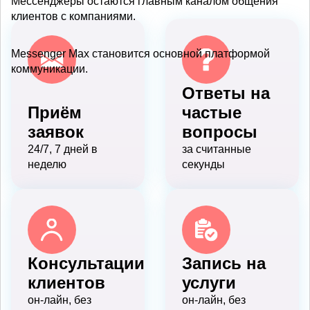
Мессенджеры остаются главным каналом общения
клиентов с компаниями.
Messenger Max становится основной платформой
коммуникации.
Ответы на
Приём
частые
заявок
вопросы
24/7, 7 дней в
за считанные
неделю
секунды
Консультации
Запись на
клиентов
услуги
он-лайн, без
он-лайн, без