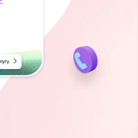
с.
лугу