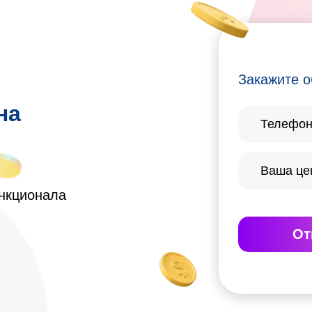
Закажите о
на
ункционала
От