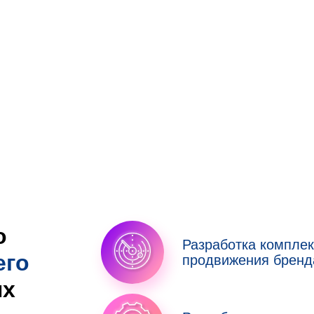
о
Разработка комплек
его
продвижения бренд
ых