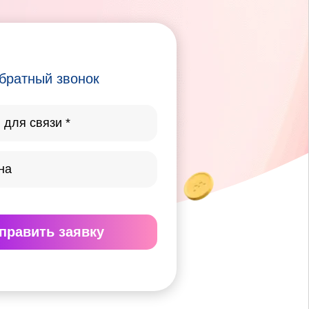
братный звонок
править
заявку