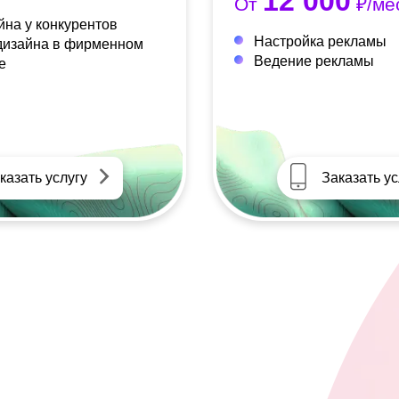
12 000
От
₽/ме
йна у конкурентов
Настройка рекламы
дизайна в фирменном
Ведение рекламы
е
казать услугу
Заказать ус