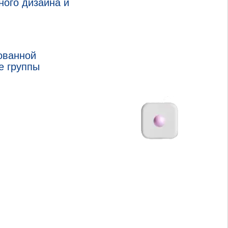
ного дизайна и
ованной
е группы