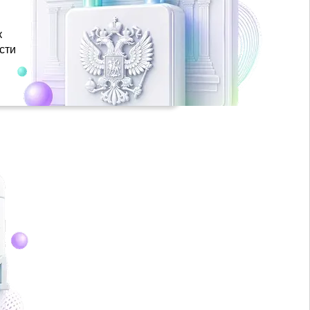
к
сти