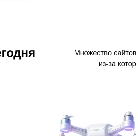
годня
Множество сайтов
из-за кото