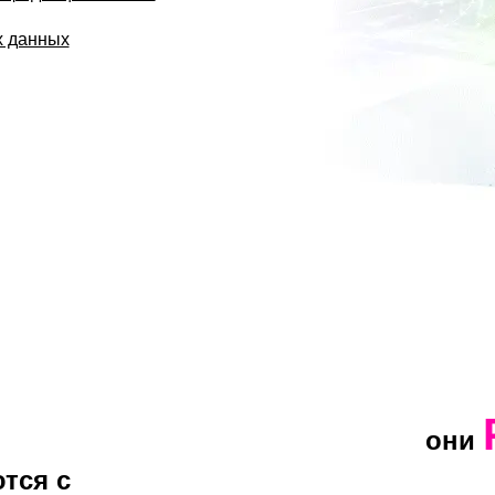
х данных
они
тся с