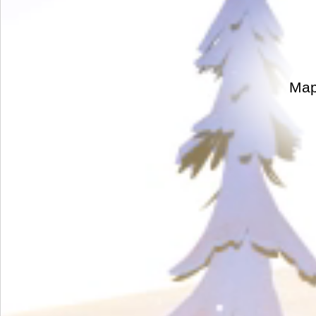
Мар
М