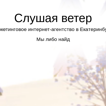
Слушая ветер
кетинговое интернет-агентство в Екатеринб
ы либо найдем путь, либо проложим его са