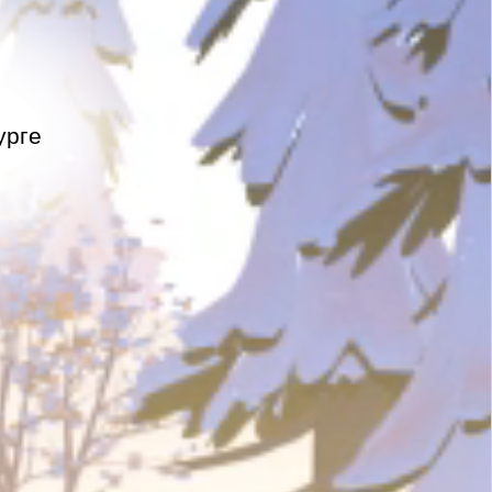
урге
ми