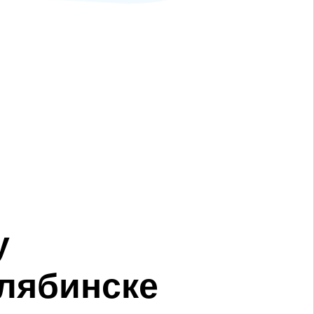
у
елябинске