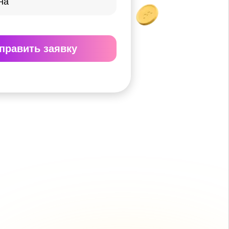
править
заявку