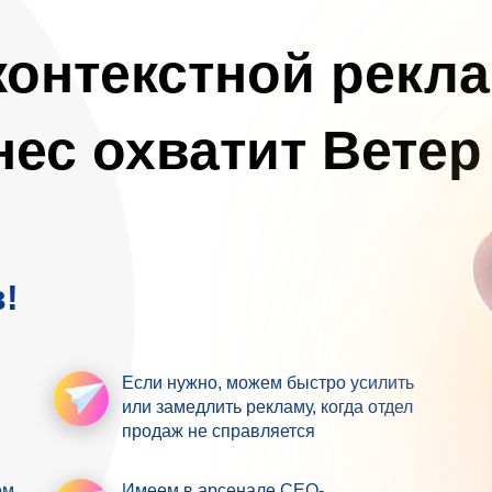
онтекстной рекл
нес охватит
Ветер
!
Если нужно,
можем быстро усилить
или замедлить рекламу, когда отдел
продаж не справляется
ем
Имеем в арсенале
СЕО-