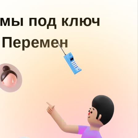
амы под ключ
 Перемен