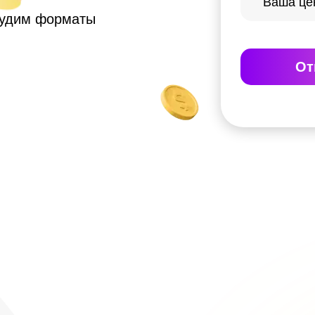
судим форматы
От