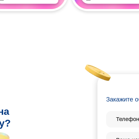
Закажите о
на
у?