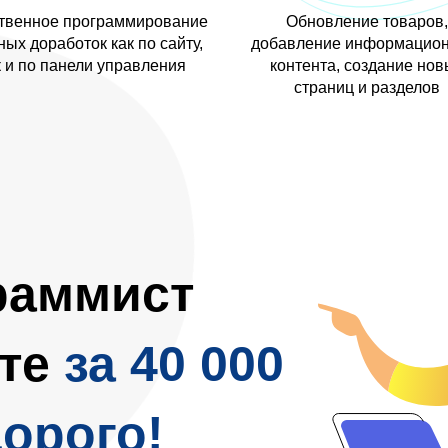
твенное программирование
Обновление товаров,
ых доработок как по сайту,
добавление информацион
к и по панели управления
контента, создание нов
страниц и разделов
раммист
те
за 40 000
дорого!