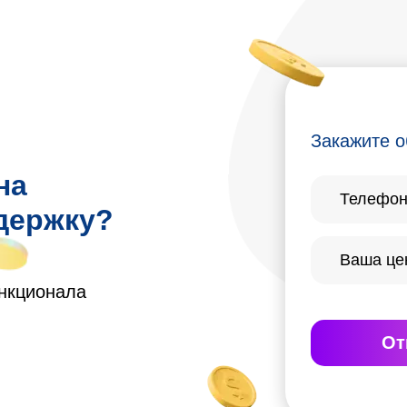
Закажите о
на
держку?
ункционала
От