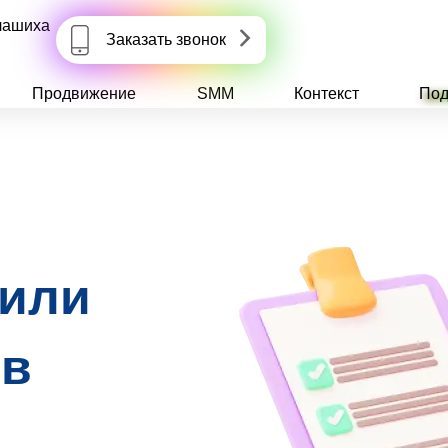
лашиха
Заказать звонок
Продвижение
SMM
Контекст
Под
 или
 в