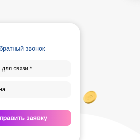
братный звонок
править
заявку