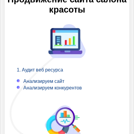
по которым Вы не
красоты
продвигаетесь.
Аудит веб ресурса
Анализируем сайт
Анализируем конкурентов