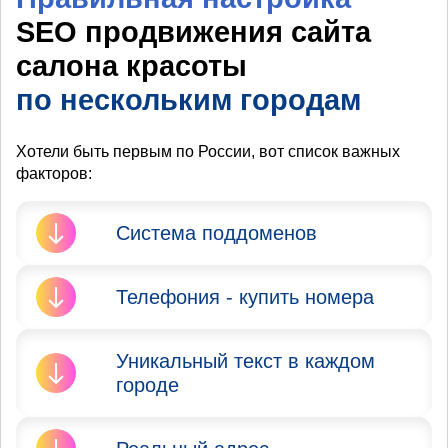
SEO продвижения сайта
салона красоты
по нескольким городам
Хотели быть первым по России, вот список важных
факторов:
Система поддоменов
Яндекс и Google запрещают
Телефония - купить номера
продвижение сайта в
нескольких городах. Вы не
Очень Важно
должны мешать тем, кто
Уникальный текст в каждом
присутствовать в городе при
территориально находится в
городе
добавлении его в
данных городах.
Вебмастер, его проверит
Итог: сделайте систему
специалист из Яндекс.
Очень Важно сделать