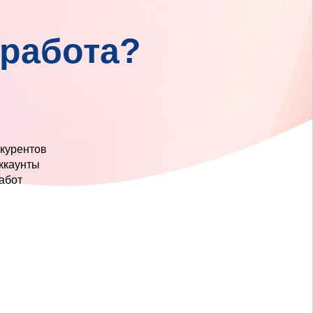
 работа?
 и оформление
ласно фирменному стилю
 группы, аккаунты
лнительный функционал по максимуму