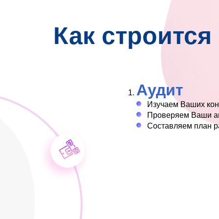
Как строится
Создание
Делаем дизайн сог
Внедряем дизайн в
Настраиваем допо