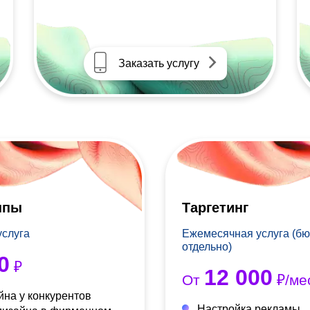
Заказать услугу
ппы
Таргетинг
услуга
Ежемесячная услуга (бю
отдельно)
0
₽
12 000
От
₽/ме
йна у конкурентов
Настройка рекламы