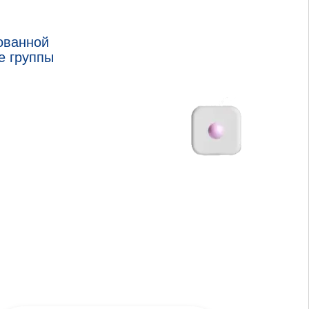
ованной
е группы