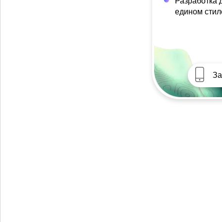
Разработка 
едином стил
За