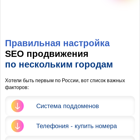
Правильная настройка
SEO продвижения
по нескольким городам
Хотели быть первым по России, вот список важных
факторов:
Система поддоменов
Яндекс и Google запрещают
Телефония - купить номера
продвижение сайта в
нескольких городах. Вы не