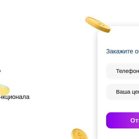
Закажите о
?
ункционала
От