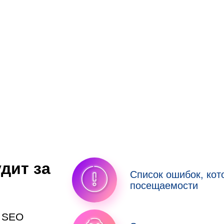
дит за
Список ошибок, ко
посещаемости
у SEO