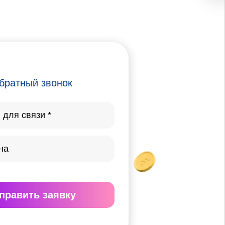
братный звонок
править
заявку