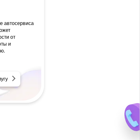
е автосервиса
может
ости от
оты и
ю.
лугу