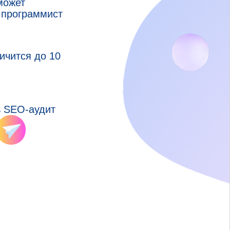
может
 программист
ичится до 10
ь SEO-аудит