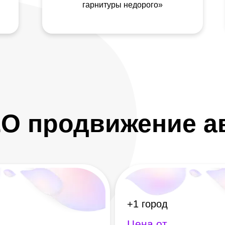
гарнитуры недорого»
O продвижение а
+1 город
Цена от