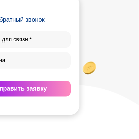
братный звонок
править
заявку