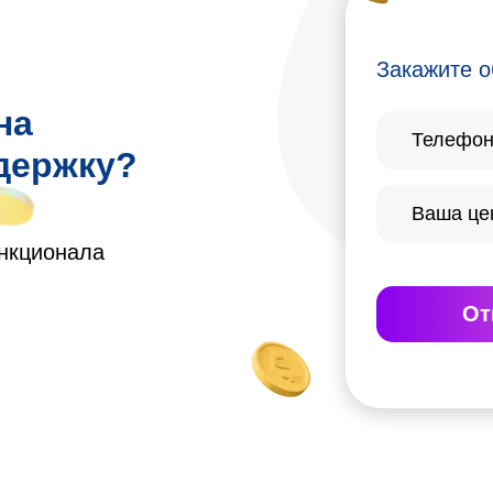
Закажите о
на
держку?
ункционала
От