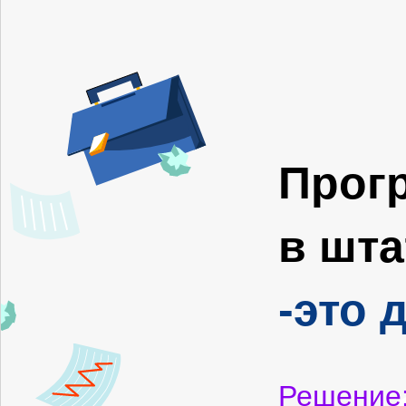
Прог
в шта
-это 
Решение