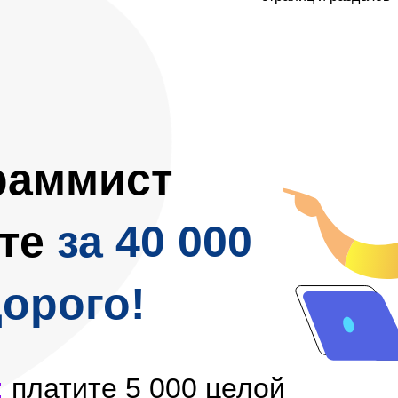
раммист
те
за 40 000
дорого!
:
платите 5 000 целой