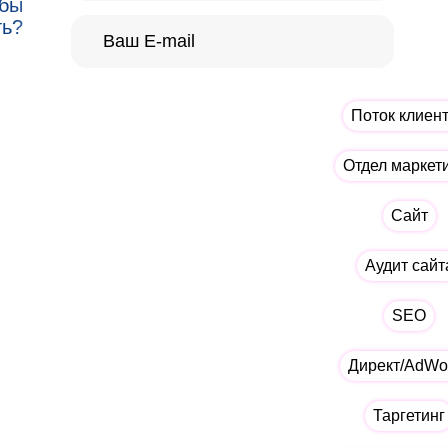
 бы
ть?
Поток клиен
Отдел маркет
Сайт
Аудит сайт
SEO
Директ/AdWo
Таргетинг