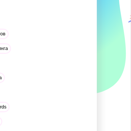
тов
инга
а
rds