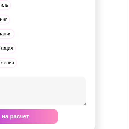
тиль
тинг
пания
озиция
ижения
 на расчет