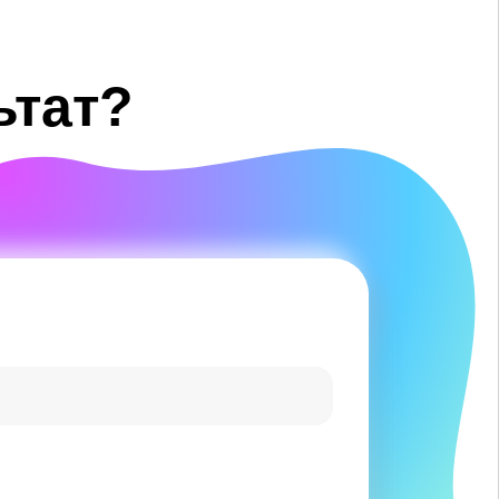
ьтат?