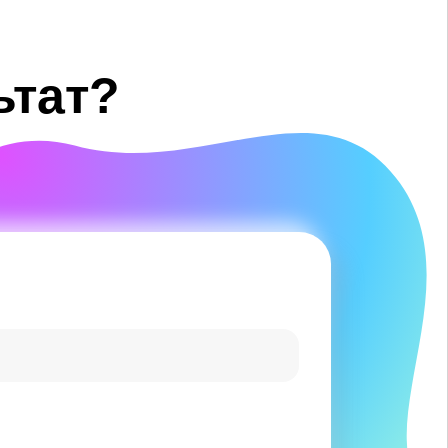
ьтат?