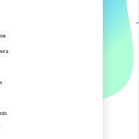
тов
инга
а
rds