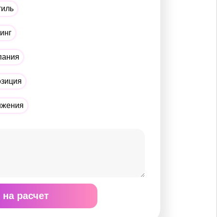
тиль
тинг
пания
озиция
ижения
 на расчет