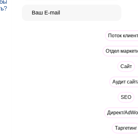
 бы
ть?
Поток клиен
Отдел маркет
Сайт
Аудит сайт
SEO
Директ/AdWo
Таргетинг