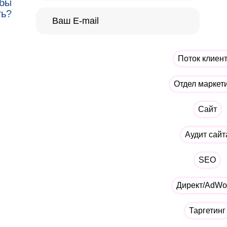
 бы
ть?
Поток клиен
Отдел маркет
Сайт
Аудит сайт
SEO
Директ/AdWo
Таргетинг