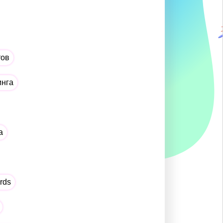
тов
инга
а
rds