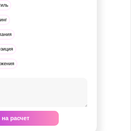
тиль
тинг
пания
озиция
ижения
 на расчет