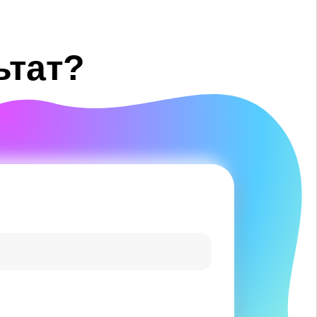
ьтат?