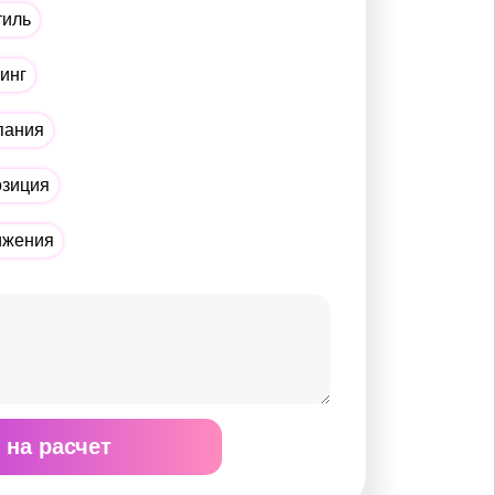
тиль
тинг
пания
озиция
ижения
 на расчет