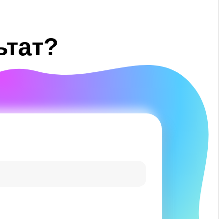
ьтат?