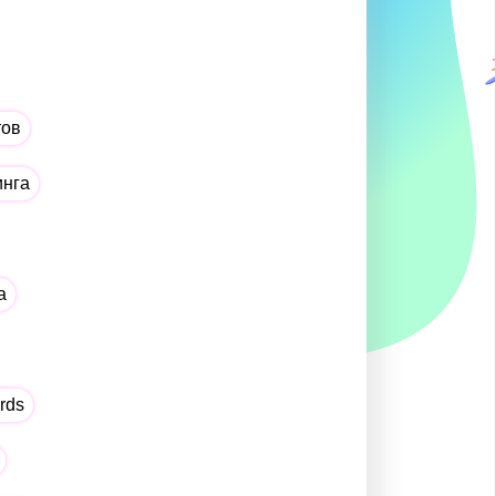
тов
инга
а
rds