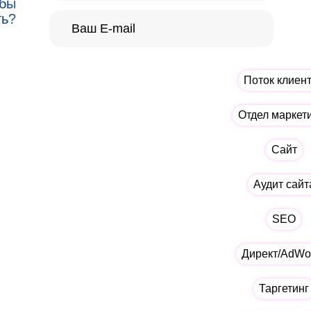
 бы
ть?
Поток клиен
Отдел маркет
Сайт
Аудит сайт
SEO
Директ/AdWo
Таргетинг