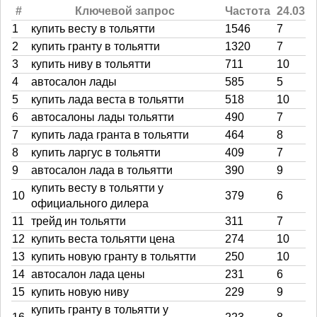
#
Ключевой запрос
Частота
24.03
1
купить весту в тольятти
1546
7
2
купить гранту в тольятти
1320
7
3
купить ниву в тольятти
711
10
4
автосалон лады
585
5
5
купить лада веста в тольятти
518
10
6
автосалоны лады тольятти
490
7
7
купить лада гранта в тольятти
464
8
8
купить ларгус в тольятти
409
7
9
автосалон лада в тольятти
390
9
купить весту в тольятти у
10
379
6
официального дилера
11
трейд ин тольятти
311
7
12
купить веста тольятти цена
274
10
13
купить новую гранту в тольятти
250
10
14
автосалон лада цены
231
6
15
купить новую ниву
229
9
купить гранту в тольятти у