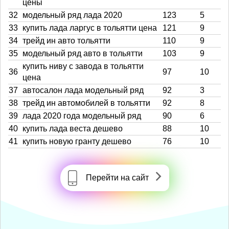
цены
32
модельный ряд лада 2020
123
5
33
купить лада ларгус в тольятти цена
121
9
34
трейд ин авто тольятти
110
9
35
модельный ряд авто в тольятти
103
9
купить ниву с завода в тольятти
36
97
10
цена
37
автосалон лада модельный ряд
92
3
38
трейд ин автомобилей в тольятти
92
8
39
лада 2020 года модельный ряд
90
6
40
купить лада веста дешево
88
10
41
купить новую гранту дешево
76
10
Перейти на сайт