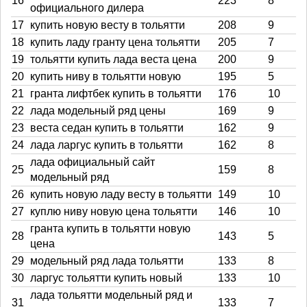
16
223
8
официального дилера
17
купить новую весту в тольятти
208
9
18
купить ладу гранту цена тольятти
205
7
19
тольятти купить лада веста цена
200
9
20
купить ниву в тольятти новую
195
5
21
гранта лифтбек купить в тольятти
176
10
22
лада модельный ряд цены
169
9
23
веста седан купить в тольятти
162
9
24
лада ларгус купить в тольятти
162
8
лада официальный сайт
25
159
8
модельный ряд
26
купить новую ладу весту в тольятти
149
10
27
куплю ниву новую цена тольятти
146
10
гранта купить в тольятти новую
28
143
5
цена
29
модельный ряд лада тольятти
133
8
30
ларгус тольятти купить новый
133
10
лада тольятти модельный ряд и
31
133
7