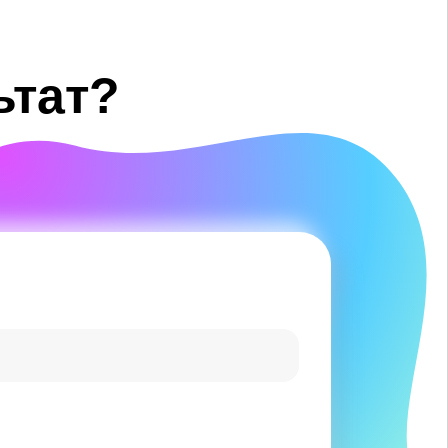
ьтат?