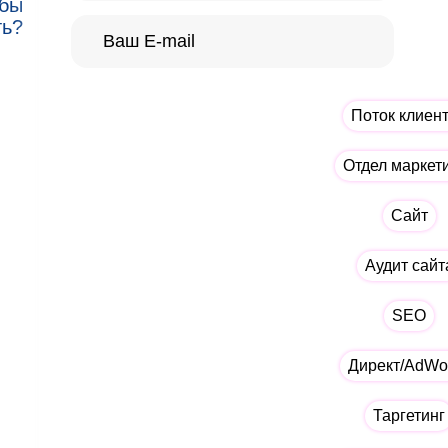
 бы
ть?
Поток клиен
Отдел маркет
Сайт
Аудит сайт
SEO
Директ/AdWo
Таргетинг