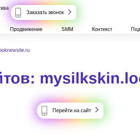
сква
Заказать звонок
Продвижение
SMM
Контекст
Под
looknewsite.ru
тов: mysilkskin.lo
Перейти на сайт