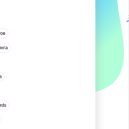
тов
инга
а
rds