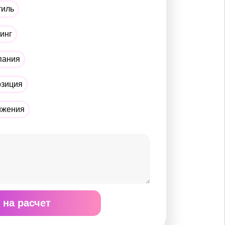
тиль
тинг
пания
озиция
ижения
 на расчет